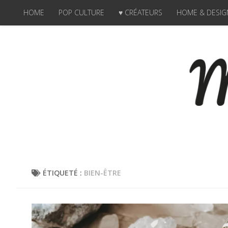
HOME
POP CULTURE
♥ CRÉATEURS
HOME & DESIG
Skip to content
ÉTIQUETÉ :
BIEN-ÊTRE