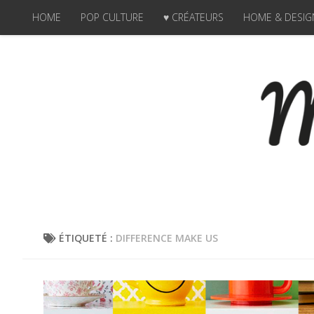
HOME
POP CULTURE
♥ CRÉATEURS
HOME & DESIG
Skip to content
ÉTIQUETÉ :
DIFFERENCE MAKE US