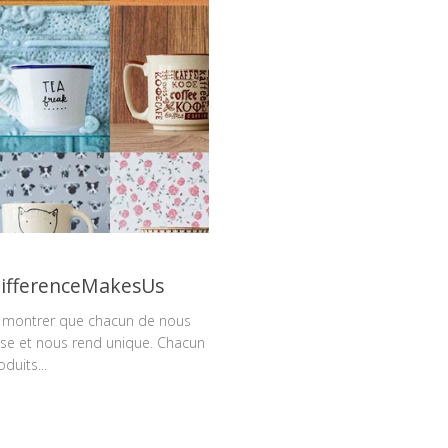
DifferenceMakesUs
r montrer que chacun de nous
érise et nous rend unique. Chacun
duits...