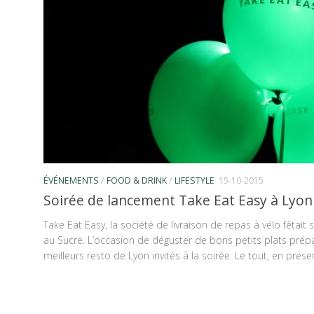
ÉVÉNEMENTS
/
FOOD & DRINK
/
LIFESTYLE
15-10-2015
Soirée de lancement Take Eat Easy à Lyon
Take Eat Easy, la société de livraison de repas à vélo fêtait
au Sucre. L’occasion de déguster de bons petits plats prép
meilleurs resto de Lyon invités à la soirée. Le tout, en prése