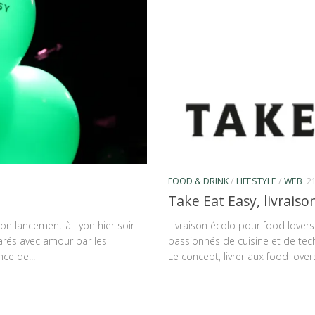
FOOD & DRINK
/
LIFESTYLE
/
WEB
2
Take Eat Easy, livraiso
 son lancement à Lyon hier soir
Livraison écolo pour food lovers
arés avec amour par les
passionnés de cuisine et de tech
nce de...
Le concept, livrer aux food lov