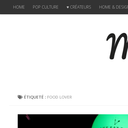
HOME
POP CULTURE
♥ CRÉATEURS
HOME & DESIG
Skip to content
ÉTIQUETÉ :
FOOD LOVER