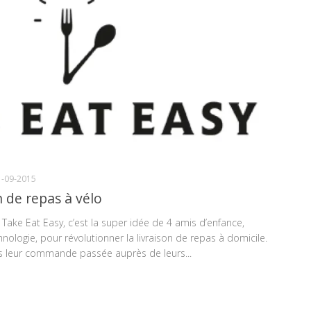
1-09-2015
n de repas à vélo
 Take Eat Easy, c’est la super idée de 4 amis d’enfance,
nologie, pour révolutionner la livraison de repas à domicile.
ers leur commande passée auprès de leurs...