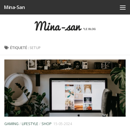
Mina-San
Skip to content
ÉTIQUETÉ :
SETUP
GAMING
/
LIFESTYLE
/
SHOP
15-05-2024