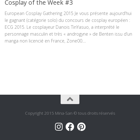
Cosplay of the Week #3
European Cosplay Gathering 2015 Je vous présente aujourd’hui
le gagnant (catégorie solo) du concours de cosplay européen :
ECG 2015. Le cosplayeur Danois TinYasuo, a interprété le
personnage masculin et très « androgyne » de Benten issu d’un
manga non licencié en France, Zone00....
Copyright 2015 Mina-San © tous droits réservés