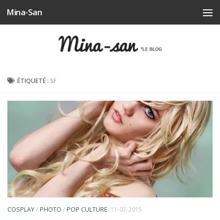
Mina-San
Skip to content
ÉTIQUETÉ :
SF
COSPLAY
/
PHOTO
/
POP CULTURE
11-07-2015