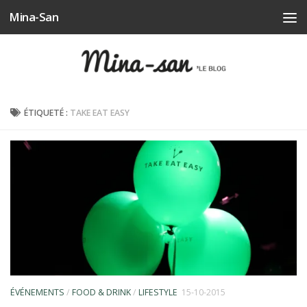
Mina-San
Skip to content
ÉTIQUETÉ :
TAKE EAT EASY
ÉVÉNEMENTS
/
FOOD & DRINK
/
LIFESTYLE
15-10-2015