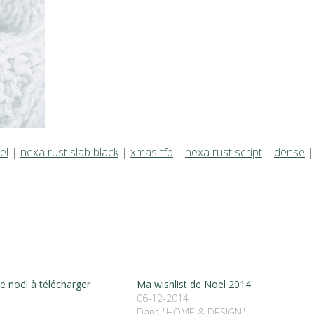
el
|
nexa rust slab black
|
xmas tfb
|
nexa rust script
|
dense
|
de noël à télécharger
Ma wishlist de Noel 2014
06-12-2014
Dans "HOME & DESIGN"