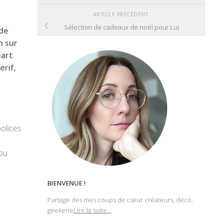
ARTICLE PRÉCÉDENT
Sélection de cadeaux de noël pour Lui
 de
n sur
part
erif,
polices
 ou
BIENVENUE !
Partage des mes coups de cœur créateurs, déco,
geekerie
Lire la suite...