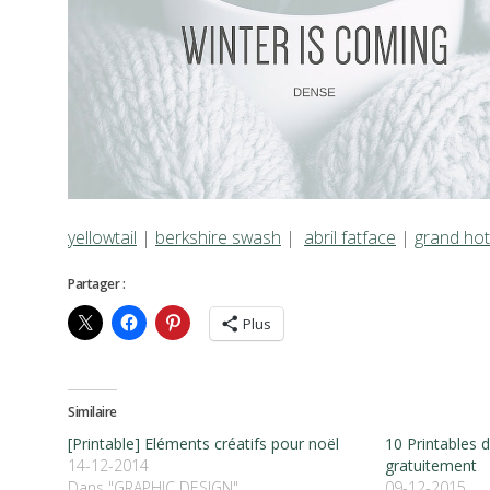
yellowtail
|
berkshire swash
|
abril fatface
|
grand hot
Partager :
Plus
Similaire
[Printable] Eléments créatifs pour noël
10 Printables 
14-12-2014
gratuitement
Dans "GRAPHIC DESIGN"
09-12-2015