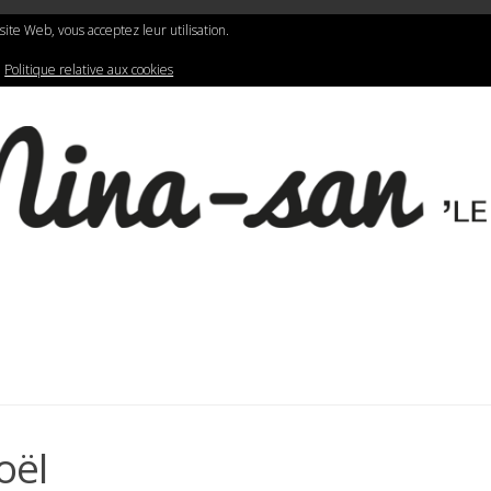
N
LIFESTYLE
GRAPHIC DESIGN
e site Web, vous acceptez leur utilisation.
:
Politique relative aux cookies
oël