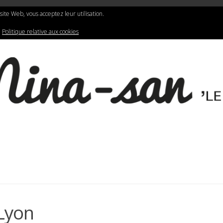
N
LIFESTYLE
GRAPHIC DESIGN
e site Web, vous acceptez leur utilisation.
:
Politique relative aux cookies
Lyon