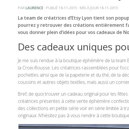
PAR
LAURENCE
· PUBLIÉ
18-11-2015
· MIS À JOUR
18-11-2015
La team de créatrices d’Etsy Lyon tient son popu
pourrez y retrouver des créations entièrement fa
vous donner plein d’idées pour vos cadeaux de No
Des cadeaux uniques po
Je me suis rendue à la boutique éphémère de la team E
la Croix-Rousse. Les créatrices rassemblées pour l’oc
pochettes ainsi que de la papeterie et du thé, de la déco
coussins et autres objets textiles, mais aussi un corne
Bref, de quoi trouver un cadeau original pour les fêtes 
créatrices présentes à cette vente éphémère confection
des collections en petite série voir en série limitée à 
originaux. N’hésitez pas à vous rendre à cette boutiqu