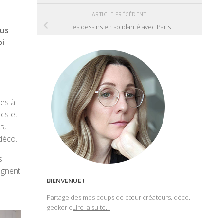
ARTICLE PRÉCÉDENT
Les dessins en solidarité avec Paris
ous
oi
ées à
cs et
s,
 déco.
s
ignent
BIENVENUE !
Partage des mes coups de cœur créateurs, déco,
geekerie
Lire la suite...