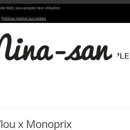
N
LIFESTYLE
GRAPHIC DESIGN
e site Web, vous acceptez leur utilisation.
:
Politique relative aux cookies
’lou x Monoprix