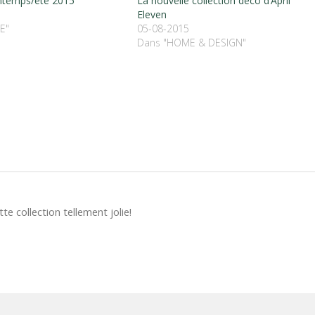
ntemps/été 2015
La nouvelle collection déco d’April
Eleven
E"
05-08-2015
Dans "HOME & DESIGN"
te collection tellement jolie!