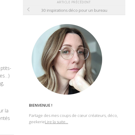
ARTICLE PRÉCÉDENT
30 inspirations déco pour un bureau
ptits-
ses…)
g,
BIENVENUE !
r la
Partage des mes coups de cœur créateurs, déco,
entés
geekerie
Lire la suite...