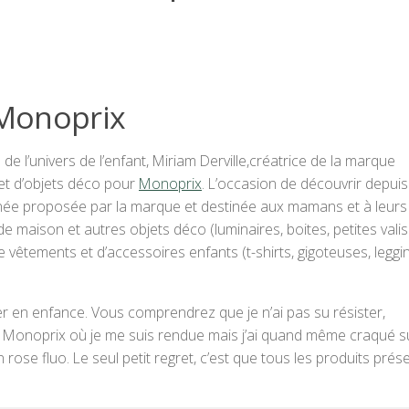
 Monoprix
 l’univers de l’enfant, Miriam Derville,créatrice de la marque
 et d’objets déco pour
Monoprix
. L’occasion de découvrir depuis
aminée proposée par la marque et destinée aux mamans et à leurs 
de maison et autres objets déco (luminaires, boites, petites vali
de vêtements et d’accessoires enfants (t-shirts, gigoteuses, leggin
r en enfance. Vous comprendrez que je n’ai pas su résister,
u Monoprix où je me suis rendue mais j’ai quand même craqué su
rose fluo. Le seul petit regret, c’est que tous les produits prés