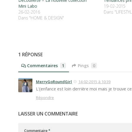
Découverte – La nouvelle collection
Tendances pri
Mini Labo
19-02-2015
26-02-2016
Dans "LIFESTYL
Dans "HOME & DESIGN"
1 RÉPONSE
Commentaires
1
Pings
0
MerryGoRoundGirl
14-02-2015 à 10:39
L'(enfance est loin derrière moi mais je trouve cet
Répondre
LAISSER UN COMMENTAIRE
Commentaire
*