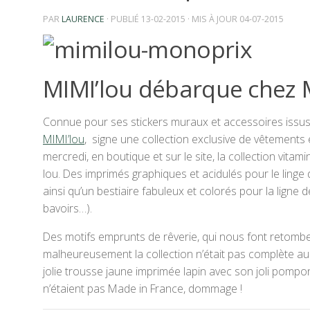
PAR
LAURENCE
· PUBLIÉ
13-02-2015
· MIS À JOUR
04-07-2015
MIMI’lou débarque chez
Connue pour ses stickers muraux et accessoires issus de
MIMI’lou
, signe une collection exclusive de vêtements
mercredi, en boutique et sur le site, la collection vit
lou. Des imprimés graphiques et acidulés pour le linge 
ainsi qu’un bestiaire fabuleux et colorés pour la ligne 
bavoirs…).
Des motifs emprunts de rêverie, qui nous font retombe
malheureusement la collection n’était pas complète a
jolie trousse jaune imprimée lapin avec son joli pompon 
n’étaient pas Made in France, dommage !