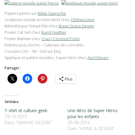
Papiers peints sur
Bébé Gavroche
Sculpture murale en bois Nerd chez
OhDierLiving
Bibliothèque Tetrad Flat chez
Brave Space Design
Poster Cat Girl chez
Burnt Feather
Poster Batman chez
Crazy Coconut Prints
Robots sous cloche – Cabinets de curiosités
Coussins Ctrl – Alt – Del sur Etsy
Applique et patère murales, Super Héro chez
April Eleven
Partager :
Plus
Similaire
T-shirt et culture geek
Une déco de Super Héros
29-10-2015
pour les enfants
Dans "GRAPHIC DESIGN"
28-06-2016
Dans "HOME & DESIGN"