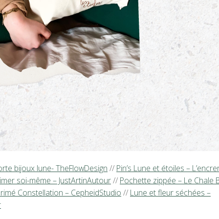
orte bijoux lune- TheFlowDesign
//
Pin’s Lune et étoiles – L’encre
rimer soi-même – JustArtinAutour
//
Pochette zippée – Le Chale 
rimé Constellation – CepheidStudio
//
Lune et fleur séchées –
r