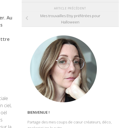
ARTICLE PRÉCÉDENT
Mes trouvailles Etsy préférées pour
er. Au
Halloween
es
ettre
iale
 ciel,
Noël
BIENVENUE !
es
Partage des mes coups de cœur créateurs, déco,
sur la