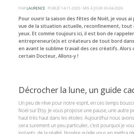
PAR
LAURENCE
· PUBLIÉ
14-11-2020
· MIS À JOUR
30-04-2026
Pour ouvrir la saison des fêtes de Noël, je vous a
vue de la situation actuelle, reconfinement, tout ç
yeux. Et comme toujours ici, il est bon de rappeler
entrepreneur(e)s et créateurs de tout bord dans 
en avant le sublime travail des ces créatifs. Alors
certain Docteur, Allons-y !
Décrocher la lune, un guide cad
Un peu de rêve pour notre esprit, en ces temps bouscul
Noël sur Etsy. Je vous propose une pause, une autre pe
haut très haut dans les étoiles. Aujourd’hui nous avo
sera surement un peu particulier, c’est pourquoi je vo
instants, de la réalité. J’espère qu’elle vous en mettra