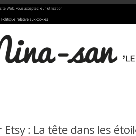
N
LIFESTYLE
GRAPHIC DESIGN
e site Web, vous acceptez leur utilisation.
:
Politique relative aux cookies
tsy : La tête dans les étoi