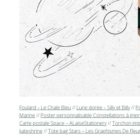
Foulard – Le Chale Bleu
//
Lune dorée – Silly et Billy
//
P
Marine
//
Poster personnalisable Constellations à imp
Carte postale Space – ALaiseStationery
//
Torchon imp
kateshrine
//
Tote bag Stars – Les Graphismes De Fleu