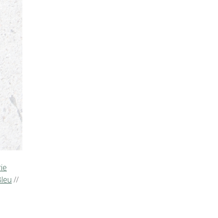
rie
Bleu
//