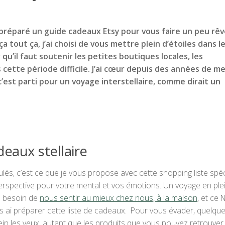
i préparé un guide cadeaux Etsy pour vous faire un peu rêv
a tout ça, j’ai choisi de vous mettre plein d’étoiles dans l
 qu’il faut soutenir les petites boutiques locales, les
cette période difficile. J’ai cœur depuis des années de m
 c’est parti pour un voyage interstellaire, comme dirait un
eaux stellaire
és, c’est ce que je vous propose avec cette shopping liste spéc
rspective pour votre mental et vos émotions. Un voyage en plein
ns besoin de
nous sentir au mieux chez nous, à la maison
, et ce 
us ai préparer cette liste de cadeaux. Pour vous évader, quelqu
 plein les yeux, autant que les produits que vous pouvez retrouver 