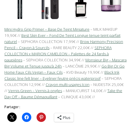
Mini Hydro Grip Primer – Base De Teint Miniature
– MILK MAKEUP
19,90€ //
Best Skin Ever – Fond De Teint Longue tenue teint parfait
naturel
– SEPHORA COLLECTION 17,99€ //
Brow Harmony Precision
Pencil – Crayon à Sourcils
– RARE BEAUTY 22,00€ //
SEPHORA
COLLECTION x MARION CAMELEON – Palettes de 24 fards à
paupières
– SEPHORA COLLECTION 34,99€ //
Monsieur Big – Mascara
Big Volume et Tenue jusqu’à 24h
– LANCÔME 29,90€ //
Go Big Or Go
Home Faux Cils Vegan – Faux Cils
– KVD Beauty 19,90€ //
Black Ink
Classic line felt liner – Eyeliner feutre précis waterproof
– SEPHORA
COLLECTION 12,99€ //
Crayon multi-usages Icon
– NUDESTIX 25,00€
//
Vernis Green – Vernis à ongles
– MANUCURIST 14,00€ //
Take the
Day Off – Baume Démaquillant
– CLINIQUE 43,00€ //
Partager :
Plus