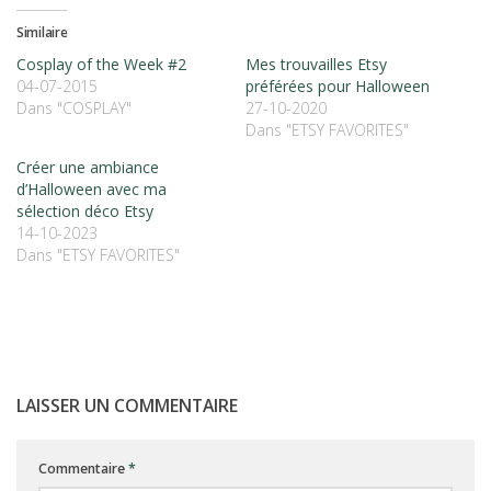
Similaire
Cosplay of the Week #2
Mes trouvailles Etsy
04-07-2015
préférées pour Halloween
Dans "COSPLAY"
27-10-2020
Dans "ETSY FAVORITES"
Créer une ambiance
d’Halloween avec ma
sélection déco Etsy
14-10-2023
Dans "ETSY FAVORITES"
LAISSER UN COMMENTAIRE
Commentaire
*