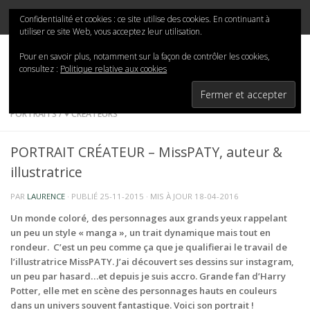
Mina-San
Skip to content
Confidentialité et cookies : ce site utilise des cookies. En continuant à
utiliser ce site Web, vous acceptez leur utilisation.
Pour en savoir plus, notamment sur la façon de contrôler les cookies,
consultez :
Politique relative aux cookies
PORTRAITS
/
♥ CRÉATEURS
PORTRAIT CRÉATEUR – MissPATY, auteur &
illustratrice
PAR
LAURENCE
· PUBLIÉ
25-11-2015
· MIS À JOUR
18-04-2016
Un monde coloré, des personnages aux grands yeux rappelant
un peu un style « manga », un trait dynamique mais tout en
rondeur. C’est un peu comme ça que je qualifierai le travail de
l’illustratrice MissPATY. J’ai découvert ses dessins sur instagram,
un peu par hasard…et depuis je suis accro. Grande fan d’Harry
Potter, elle met en scène des personnages hauts en couleurs
dans un univers souvent fantastique. Voici son portrait !