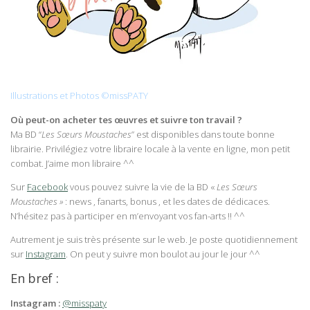
Illustrations et Photos ©missPATY
Où peut-on acheter tes œuvres et suivre ton travail ?
Ma BD “
Les Sœurs Moustaches
” est disponibles dans toute bonne
librairie. Privilégiez votre libraire locale à la vente en ligne, mon petit
combat. J’aime mon libraire ^^
Sur
Facebook
vous pouvez suivre la vie de la BD «
Les Sœurs
Moustaches »
: news , fanarts, bonus , et les dates de dédicaces.
N’hésitez pas à participer en m’envoyant vos fan-arts !! ^^
Autrement je suis très présente sur le web. Je poste quotidiennement
sur
Instagram
. On peut y suivre mon boulot au jour le jour ^^
En bref :
Instagram :
@misspaty