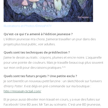
Illustrations et Photos ©missPATY
Qu’est-ce qui t’a amené à l’édition jeunesse ?
L’édition jeunesse m’a choisi. J’aimerai travailler un jour dans des
projets plus tout public, voir adultes.
Quels sont tes techniques de prédilection ?
J’aime le dessin au traits : crayons, plumes et encre noire. L’aquarelle
pour une pointe de couleurs. Mais je travaille beaucoup plus souvent
sur mon ordi pour des raisons pratiques ^^
Quels sont tes futurs projets ? Une petite exclu ?
Je sort bientôt un nouveau petit fanzine : un sketchbook sur l’univers
d’
Harry Potter
. Il est déjà en pré-commande sur ma boutique :
http://misspaty.tictail.com/
Et je peux aussi dévoiler mon travail en cours, y a eue des fuites sur
Facebook ! Une BD avec Mr Tan au scénario. C’est une BD jeunesse,