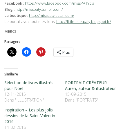
Facebook :
https://www.facebook.com/missPATYcia
Blog :
http://misspaty.tumblr.com/
La boutique :
http://misspaty.tictail.com/
Le portail avec tout mes liens:
http://little-misspaty.blogspot.fr/
MERCI
Partager :
Plus
Similaire
Sélection de livres illustrés
PORTRAIT CRÉATEUR –
pour Noel
Auren, auteur & illustrateur
12-11-2015
15-09-2015
Dans "ILLUSTRATION"
Dans "PORTRAITS"
Inspiration – Les plus jolis
dessins de la Saint-Valentin
2016
14-02-2016