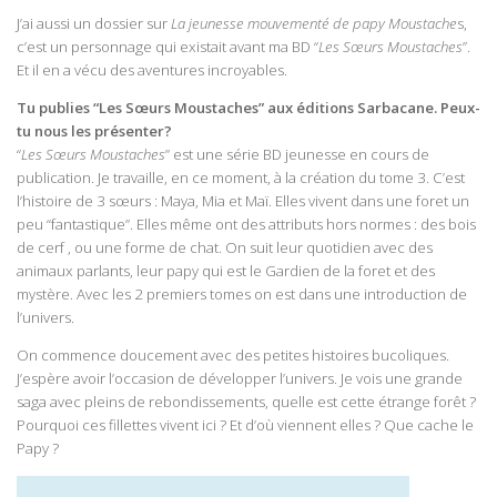
J’ai aussi un dossier sur
La jeunesse mouvementé de papy Moustache
s,
c’est un personnage qui existait avant ma BD “
Les Sœurs Moustaches
”.
Et il en a vécu des aventures incroyables.
Tu publies “Les Sœurs Moustaches” aux éditions Sarbacane. Peux-
tu nous les présenter?
“
Les Sœurs Moustaches
” est une série BD jeunesse en cours de
publication. Je travaille, en ce moment, à la création du tome 3. C’est
l’histoire de 3 sœurs : Maya, Mia et Maï. Elles vivent dans une foret un
peu “fantastique”. Elles même ont des attributs hors normes : des bois
de cerf , ou une forme de chat. On suit leur quotidien avec des
animaux parlants, leur papy qui est le Gardien de la foret et des
mystère. Avec les 2 premiers tomes on est dans une introduction de
l’univers.
On commence doucement avec des petites histoires bucoliques.
J’espère avoir l’occasion de développer l’univers. Je vois une grande
saga avec pleins de rebondissements, quelle est cette étrange forêt ?
Pourquoi ces fillettes vivent ici ? Et d’où viennent elles ? Que cache le
Papy ?