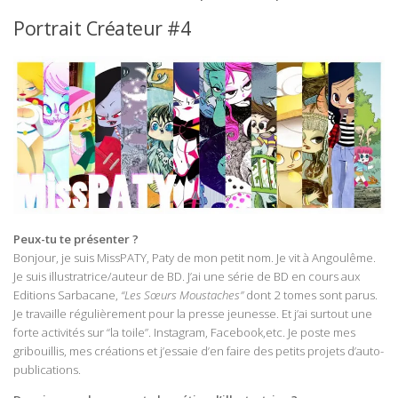
Portrait Créateur #4
Peux-tu te présenter ?
Bonjour, je suis MissPATY, Paty de mon petit nom. Je vit à Angoulême.
Je suis illustratrice/auteur de BD. J’ai une série de BD en cours aux
Editions Sarbacane,
“Les Sœurs Moustaches”
dont 2 tomes sont parus.
Je travaille régulièrement pour la presse jeunesse. Et j’ai surtout une
forte activités sur “la toile”. Instagram, Facebook,etc. Je poste mes
gribouillis, mes créations et j’essaie d’en faire des petits projets d’auto-
publications.