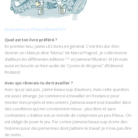
Illustrations et Photos ©missPATY
Quel est ton livre préféré ?
En premier lieu, j’aime LES livres en général. C’est très dur d’en
donner un ! Mais je dirai
“Marius”
de Marcel Pagnol , je collectionne
d’ailleurs les différentes éditions ^^ et j’aimerai l’illustrer. Et j’écoute
aussi en boucle un livre audio de “
Cyrano de Bergerac
” d’Edmond
Rostand.
Avec qui rêverais-tu de travailler ?
Avec qui je sais pas…j’aime beaucoup d’auteurs, mais cette question
est assez étrange. J’ai commencé à travailler en freelance pour
monter mes projets et mes univers. J’aimerai avant tout travailler dans
des conditions qui me conviennent mieux : plus libre et sans
contraintes. L’édition est un monde de compromis un peu frileux. On
est obligé de jouer le jeu. Par contre j’aimerai beaucoup écrire des
histoires pour des personnes dont j’admire le travail. Je n’ose pas dire
de noms…