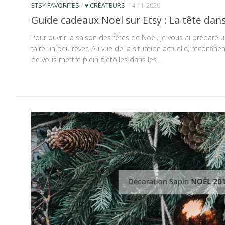
ETSY FAVORITES
/
♥ CRÉATEURS
14-11-2020
Guide cadeaux Noël sur Etsy : La tête dans 
Pour ouvrir la saison des fêtes de Noël, je vous ai préparé
faire un peu rêver. Au vue de la situation actuelle, reconfinem
de vous mettre plein d’étoiles dans les...