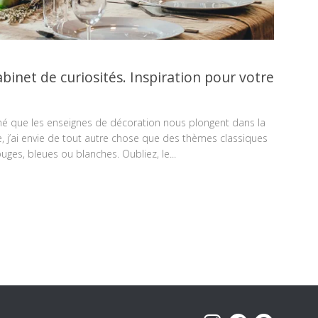
binet de curiosités. Inspiration pour votre
né que les enseignes de décoration nous plongent dans la
, j’ai envie de tout autre chose que des thèmes classiques
uges, bleues ou blanches. Oubliez, le...