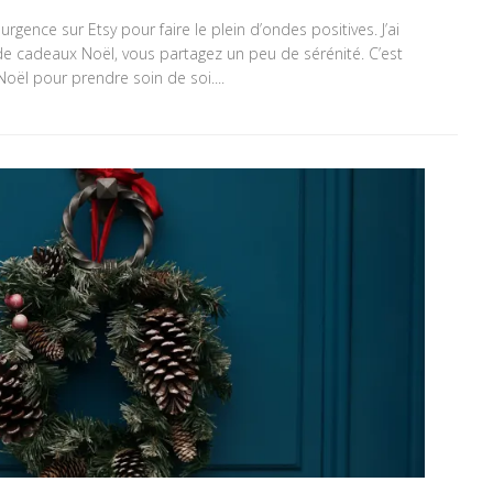
rgence sur Etsy pour faire le plein d’ondes positives. J’ai
ide cadeaux Noël, vous partagez un peu de sérénité. C’est
oël pour prendre soin de soi....