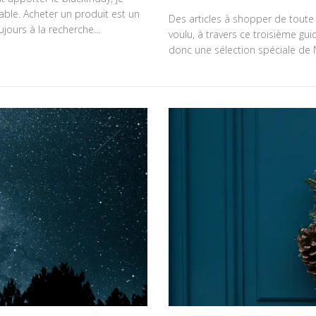
le. Acheter un produit est un
Des articles à shopper de toute u
jours à la recherche...
voulu, à travers ce troisième gu
donc une sélection spéciale de N