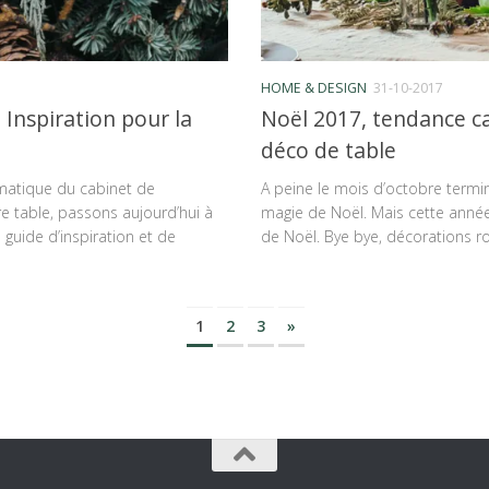
HOME & DESIGN
31-10-2017
 Inspiration pour la
Noël 2017, tendance ca
déco de table
ématique du cabinet de
A peine le mois d’octobre termi
re table, passons aujourd’hui à
magie de Noël. Mais cette année
 guide d’inspiration et de
de Noël. Bye bye, décorations ro
1
2
3
»