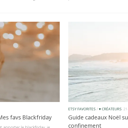
ETSY FAVORITES
/
♥ CRÉATEURS
21
Mes favs Blackfriday
Guide cadeaux Noël sur
confinement
pporter le blackfriday, je