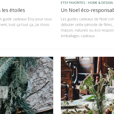
ETSY FAVORITES
/
HOME & DESIGN
les étoiles
Un Noel éco-responsa
 un guide cadeaux Etsy pour vous
Les guides cadeaux de Noël comm
ent, tout ça tout ça, j’ai choisi
débuter cette période de fêtes, 
maison, naturels ou éco-respons
emballages cadeaux...