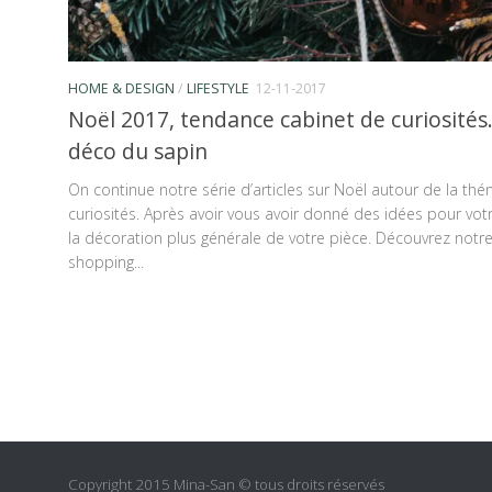
HOME & DESIGN
/
LIFESTYLE
12-11-2017
Noël 2017, tendance cabinet de curiosités.
déco du sapin
On continue notre série d’articles sur Noël autour de la th
curiosités. Après avoir vous avoir donné des idées pour vot
la décoration plus générale de votre pièce. Découvrez notre
shopping...
Copyright 2015 Mina-San © tous droits réservés