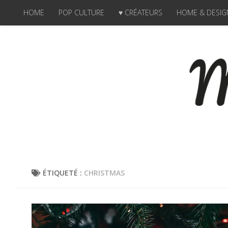
HOME
POP CULTURE
♥ CRÉATEURS
HOME & DESIG
Skip to content
ÉTIQUETÉ :
CHRISTMAS