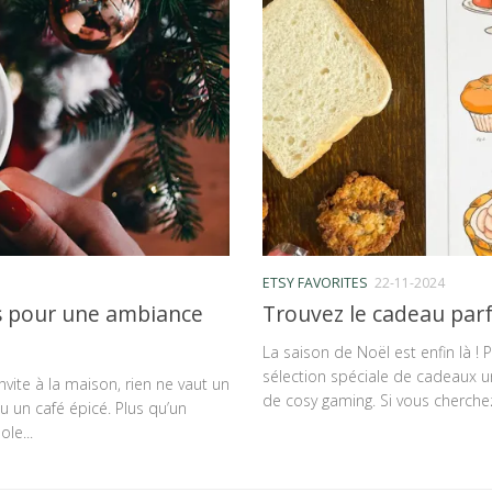
ETSY FAVORITES
22-11-2024
ns pour une ambiance
Trouvez le cadeau parf
La saison de Noël est enfin là !
sélection spéciale de cadeaux u
nvite à la maison, rien ne vaut un
de cosy gaming. Si vous cherchez
 un café épicé. Plus qu’un
le...