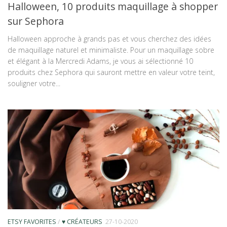
Halloween, 10 produits maquillage à shopper
sur Sephora
Halloween approche à grands pas et vous cherchez des idées
de maquillage naturel et minimaliste. Pour un maquillage sobre
et élégant à la Mercredi Adams, je vous ai sélectionné 10
produits chez Sephora qui sauront mettre en valeur votre teint,
souligner votre...
ETSY FAVORITES
/
♥ CRÉATEURS
27-10-2020