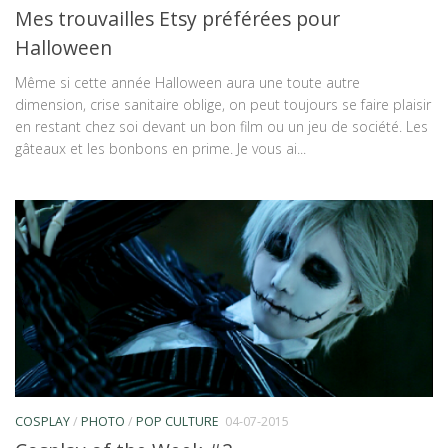
Mes trouvailles Etsy préférées pour
Halloween
Même si cette année Halloween aura une toute autre
dimension, crise sanitaire oblige, on peut toujours se faire plaisir
en restant chez soi devant un bon film ou un jeu de société. Les
gâteaux et les bonbons en prime. Je vous ai...
COSPLAY
/
PHOTO
/
POP CULTURE
04-07-2015