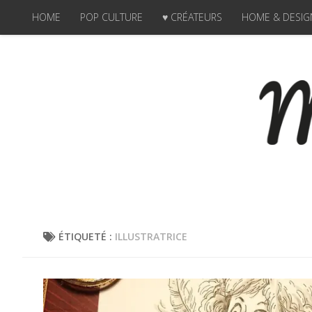
HOME
POP CULTURE
♥ CRÉATEURS
HOME & DESIG
Skip to content
ÉTIQUETÉ :
ILLUSTRATRICE