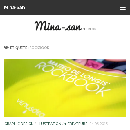
Mina-San
Skip to content
ÉTIQUETÉ :
ROCKBOOK
GRAPHIC DESIGN
/
ILLUSTRATION
/
♥ CRÉATEURS
04-06-2015