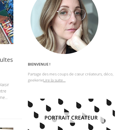
ultes
BIENVENUE !
Partage des mes coups de cœur créateurs, déco,
geekerie
Lire la suite...
aisir
ntre
e...