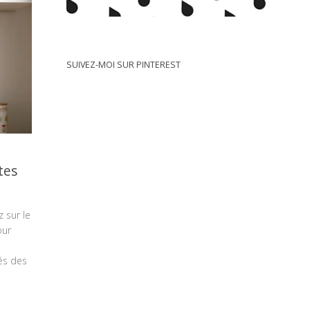
SUIVEZ-MOI SUR PINTEREST
tes
 sur le
our
és des