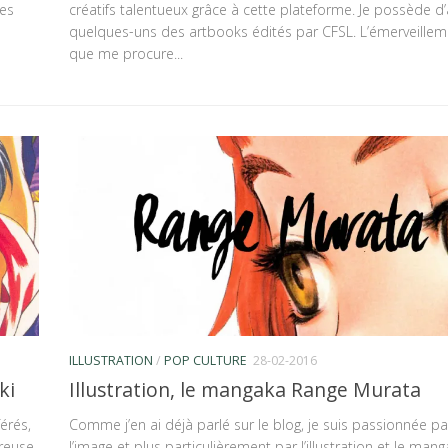
mes
créatifs talentueux grâce à cette plateforme. Je possède d’a
quelques-uns des artbooks édités par CFSL. L’émerveillem
que me procure...
ILLUSTRATION
/
POP CULTURE
28-02-2016
ki
Illustration, le mangaka Range Murata
érés,
Comme j’en ai déjà parlé sur le blog, je suis passionnée pa
ureuse
l’image et plus particulièrement par l’illustration et le manga.