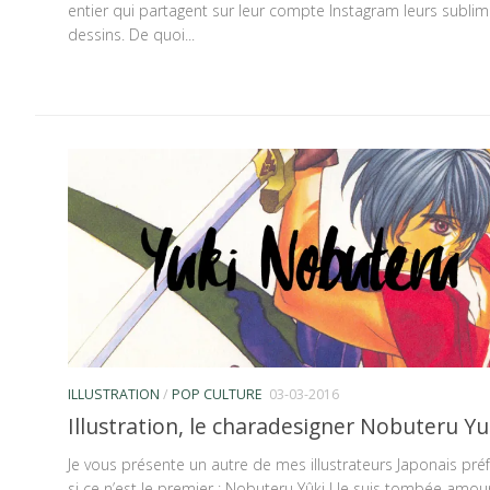
entier qui partagent sur leur compte Instagram leurs subli
dessins. De quoi...
ILLUSTRATION
/
POP CULTURE
03-03-2016
Illustration, le charadesigner Nobuteru Yu
Je vous présente un autre de mes illustrateurs Japonais préf
si ce n’est le premier : Nobuteru Yûki ! Je suis tombée amo