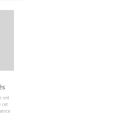
és
e ont
 cet
atrice