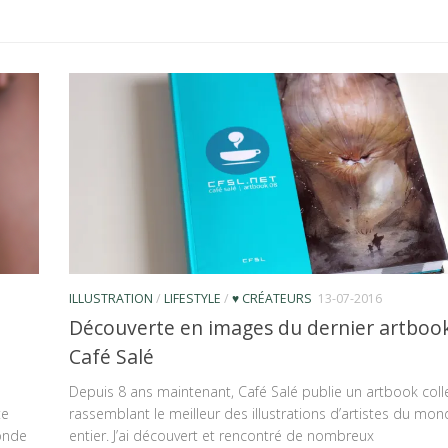
ILLUSTRATION
/
LIFESTYLE
/
♥ CRÉATEURS
13-07-2016
Découverte en images du dernier artboo
Café Salé
Depuis 8 ans maintenant, Café Salé publie un artbook colle
te
rassemblant le meilleur des illustrations d’artistes du mo
monde
entier. J’ai découvert et rencontré de nombreux