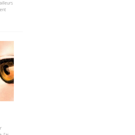
illeurs
ent
r
 J’ai