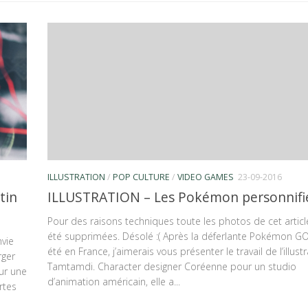
ILLUSTRATION
/
POP CULTURE
/
VIDEO GAMES
23-09-2016
ILLUSTRATION – Les Pokémon personnifi
tin
Pour des raisons techniques toute les photos de cet articl
été supprimées. Désolé :( Après la déferlante Pokémon GO
nvie
été en France, j’aimerais vous présenter le travail de l’illustr
rger
Tamtamdi. Character designer Coréenne pour un studio
ur une
d’animation américain, elle a...
rtes