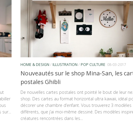
HOME & DESIGN
/
ILLUSTRATION
/
POP CULTURE
08-03-2017
Nouveautés sur le shop Mina-San, les car
postales Ghibli
ut
De nouvelles cartes postales ont pointé le bout de leur nez
biller
shop. Des cartes au format horizontal ultra kawaii, idéal p
vous
décorer une chambre d’enfant. Vous trouverez 3 modèles
sur...
différents, que j’ai moi-même dessiné. Des modèles inspir
créatures rencontrées dans les...