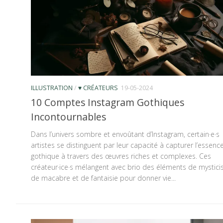
ILLUSTRATION
/
♥ CRÉATEURS
19-05-2024
10 Comptes Instagram Gothiques
Incontournables
Dans l’univers sombre et envoûtant d’Instagram, certain·e·s
artistes se distinguent par leur capacité à capturer l’essenc
gothique à travers des œuvres riches et complexes. Ces
créateur·ice·s mélangent avec brio des éléments de mystici
de macabre et de fantaisie pour donner vie...