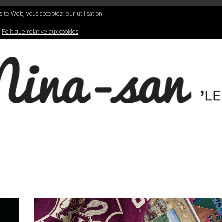
N
LIFESTYLE
GRAPHIC DESIGN
e site Web, vous acceptez leur utilisation.
:
Politique relative aux cookies