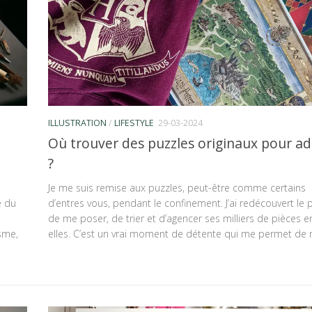
ILLUSTRATION
/
LIFESTYLE
29-03-2024
Où trouver des puzzles originaux pour ad
?
Je me suis remise aux puzzles, peut-être comme certains
e du
d’entres vous, pendant le confinement. J’ai redécouvert le pl
de me poser, de trier et d’agencer ses milliers de pièces e
sme,
elles. C’est un vrai moment de détente qui me permet de m