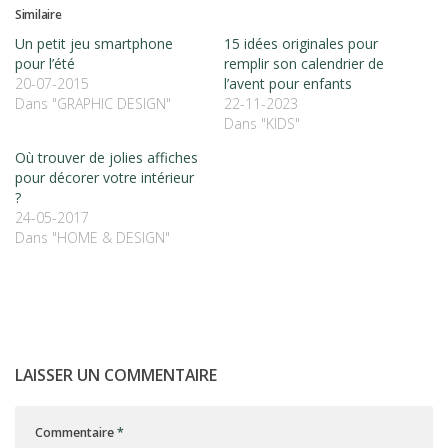
Similaire
Un petit jeu smartphone
15 idées originales pour
pour l’été
remplir son calendrier de
20-07-2015
l’avent pour enfants
Dans "GRAPHIC DESIGN"
22-11-2023
Dans "KIDS"
Où trouver de jolies affiches
pour décorer votre intérieur
?
24-05-2017
Dans "HOME & DESIGN"
LAISSER UN COMMENTAIRE
Commentaire
*