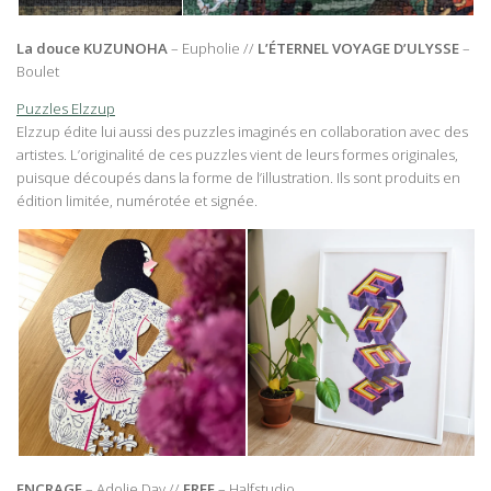
La douce KUZUNOHA
– Eupholie //
L’ÉTERNEL VOYAGE D’ULYSSE
–
Boulet
Puzzles Elzzup
Elzzup édite lui aussi des puzzles imaginés en collaboration avec des
artistes. L’originalité de ces puzzles vient de leurs formes originales,
puisque découpés dans la forme de l’illustration. Ils sont produits en
édition limitée, numérotée et signée.
ENCRAGE
– Adolie Day //
FREE
– Halfstudio