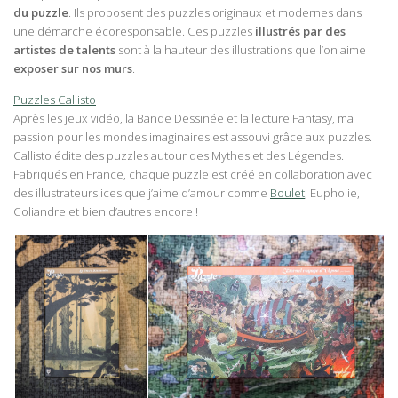
du puzzle
. Ils proposent des puzzles originaux et modernes dans
une démarche écoresponsable. Ces puzzles
illustrés par des
artistes de talents
sont à la hauteur des illustrations que l’on aime
exposer sur nos murs
.
Puzzles Callisto
Après les jeux vidéo, la Bande Dessinée et la lecture Fantasy, ma
passion pour les mondes imaginaires est assouvi grâce aux puzzles.
Callisto édite des puzzles autour des Mythes et des Légendes.
Fabriqués en France, chaque puzzle est créé en collaboration avec
des illustrateurs.ices que j’aime d’amour comme
Boulet
, Eupholie,
Coliandre et bien d’autres encore !