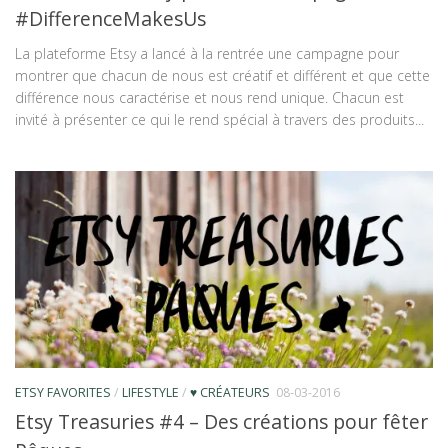
#DifferenceMakesUs
La plateforme Etsy a lancé à la rentrée une campagne pour
montrer que chacun de nous est créatif et différent et que cette
différence nous caractérise et nous rend unique. Chacun est
invité à présenter ce qui le rend spécial à travers des produits...
ETSY FAVORITES
/
LIFESTYLE
/
♥ CRÉATEURS
08-03-2016
Etsy Treasuries #4 – Des créations pour fêter