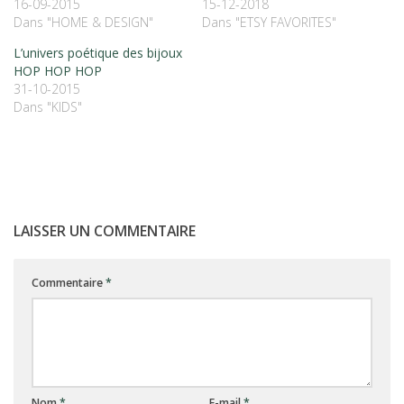
16-09-2015
15-12-2018
Dans "HOME & DESIGN"
Dans "ETSY FAVORITES"
L’univers poétique des bijoux
HOP HOP HOP
31-10-2015
Dans "KIDS"
LAISSER UN COMMENTAIRE
Commentaire
*
Nom
*
E-mail
*