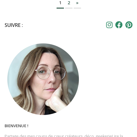
1
2
»
SUIVRE :
BIENVENUE !
Partage des mes coups de cœur créateurs, déco, geekerie
Lire la