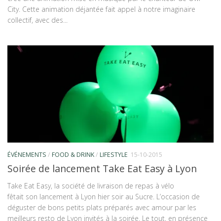
City. Cette animation déjantée fait appel à notre imaginaire
collectif, avec des...
ÉVÉNEMENTS
/
FOOD & DRINK
/
LIFESTYLE
15-10-2015
Soirée de lancement Take Eat Easy à Lyon
Take Eat Easy, la société de livraison de repas à vélo
fêtait son lancement à Lyon hier soir au Sucre. L’occasion de
déguster de bons petits plats préparés avec amour par les
meilleurs resto de Lyon invités à la soirée. Le tout, en présence