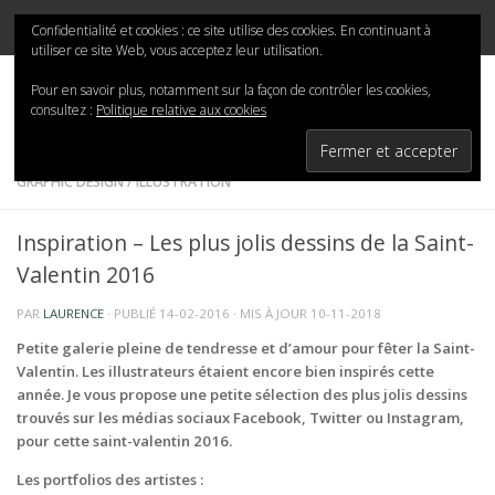
Mina-San
Skip to content
Confidentialité et cookies : ce site utilise des cookies. En continuant à
utiliser ce site Web, vous acceptez leur utilisation.
Pour en savoir plus, notamment sur la façon de contrôler les cookies,
consultez :
Politique relative aux cookies
GRAPHIC DESIGN
/
ILLUSTRATION
Inspiration – Les plus jolis dessins de la Saint-
Valentin 2016
PAR
LAURENCE
· PUBLIÉ
14-02-2016
· MIS À JOUR
10-11-2018
Petite galerie pleine de tendresse et d’amour pour fêter la Saint-
Valentin. Les illustrateurs étaient encore bien inspirés cette
année. Je vous propose une petite sélection des plus jolis dessins
trouvés sur les médias sociaux Facebook, Twitter ou Instagram,
pour cette saint-valentin 2016.
Les portfolios des artistes :