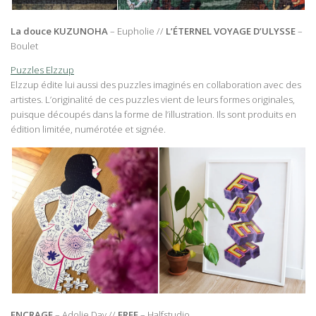
La douce KUZUNOHA
– Eupholie //
L’ÉTERNEL VOYAGE D’ULYSSE
–
Boulet
Puzzles Elzzup
Elzzup édite lui aussi des puzzles imaginés en collaboration avec des
artistes. L’originalité de ces puzzles vient de leurs formes originales,
puisque découpés dans la forme de l’illustration. Ils sont produits en
édition limitée, numérotée et signée.
ENCRAGE
– Adolie Day //
FREE
– Halfstudio