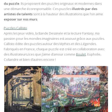
du puzzle
. Ils proposent des puzzles originaux et modernes dans
une démarche écoresponsable. Ces puzzles
illustrés par des
artistes de talents
sont à la hauteur des illustrations que l’on aime
exposer sur nos murs
.
Puzzles Callisto
Après les jeux vidéo, la Bande Dessinée et la lecture Fantasy, ma
passion pour les mondes imaginaires est assouvi grâce aux puzzles.
Callisto édite des puzzles autour des Mythes et des Légendes.
Fabriqués en France, chaque puzzle est créé en collaboration avec
des illustrateurs.ices que j’aime d’amour comme
Boulet
, Eupholie,
Coliandre et bien d’autres encore !