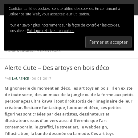
Mina-San
Skip to content
Confidentialité et cookies : ce site utilise des cookies. En continuant à
utiliser ce site Web, vous acceptez leur utilisation.
Pour en savoir plus, notamment sur la façon de contrôler les cookies,
consultez :
Politique relative aux cookies
HOME & DESIGN
/
♥ CRÉATEURS
Alerte Cute – Des artoys en bois déco
PAR
LAURENCE
·
06-01-2017
Mignonnerie du moment en déco, les art toys en bois ! Il en existe
de toute sorte, des animaux de la jungle ou de la ferme aux petits
personnages ultra kawaii tout droit sortis de l’imaginaire de leur
créateur. Bestiaire fantastique, ludique et déco, ces petites
figurines sont créées par des artistes, dessinateurs et
illustrateurs issus d’univers aussi différents que l’art
contemporain, le graffiti, le street art, le webdesign,
l’illustration, la bande dessinée ou la mode. Ces art toys