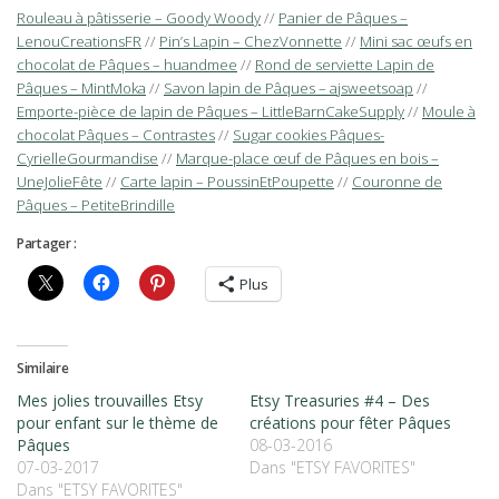
Rouleau à pâtisserie – Goody Woody
//
Panier de Pâques –
LenouCreationsFR
//
Pin’s Lapin – ChezVonnette
//
Mini sac œufs en
chocolat de Pâques – huandmee
//
Rond de serviette Lapin de
Pâques – MintMoka
//
Savon lapin de Pâques – ajsweetsoap
//
Emporte-pièce de lapin de Pâques – LittleBarnCakeSupply
//
Moule à
chocolat Pâques – Contrastes
//
Sugar cookies Pâques-
CyrielleGourmandise
//
Marque-place œuf de Pâques en bois –
UneJolieFête
//
Carte lapin – PoussinEtPoupette
//
Couronne de
Pâques – PetiteBrindille
Partager :
Plus
Similaire
Mes jolies trouvailles Etsy
Etsy Treasuries #4 – Des
pour enfant sur le thème de
créations pour fêter Pâques
Pâques
08-03-2016
07-03-2017
Dans "ETSY FAVORITES"
Dans "ETSY FAVORITES"