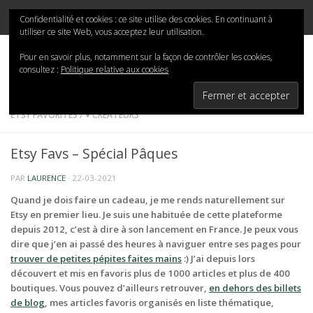
Mina-San
Skip to content
Confidentialité et cookies : ce site utilise des cookies. En continuant à
utiliser ce site Web, vous acceptez leur utilisation.
Pour en savoir plus, notamment sur la façon de contrôler les cookies,
consultez :
Politique relative aux cookies
ETSY FAVORITES
/
♥ CRÉATEURS
Etsy Favs – Spécial Pâques
PAR
LAURENCE
·
22-03-2021
Quand je dois faire un cadeau, je me rends naturellement sur
Etsy en premier lieu. Je suis une habituée de cette plateforme
depuis 2012, c’est à dire à son lancement en France. Je peux vous
dire que j’en ai passé des heures à naviguer entre ses pages pour
trouver de petites pépites faites mains
:) J’ai depuis lors
découvert et mis en favoris plus de 1000 articles et plus de 400
boutiques. Vous pouvez d’ailleurs retrouver,
en dehors des billets
de blog
, mes articles favoris organisés en liste thématique,