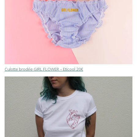
Culotte brodée GIRL FLOWER – Eticool 20€