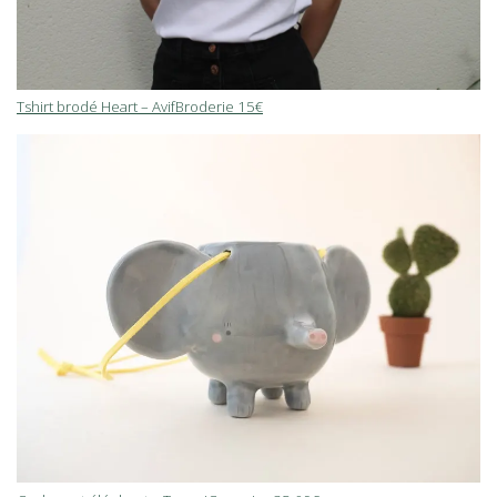
Tshirt brodé Heart – AvifBroderie 15€