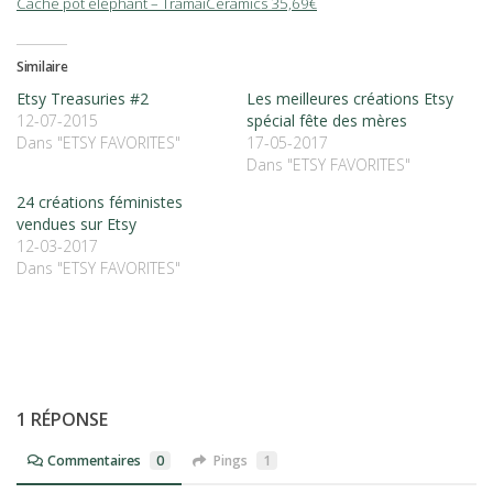
Cache pot éléphant – TramaiCeramics 35,69€
Similaire
Etsy Treasuries #2
Les meilleures créations Etsy
12-07-2015
spécial fête des mères
Dans "ETSY FAVORITES"
17-05-2017
Dans "ETSY FAVORITES"
24 créations féministes
vendues sur Etsy
12-03-2017
Dans "ETSY FAVORITES"
1 RÉPONSE
Commentaires
0
Pings
1