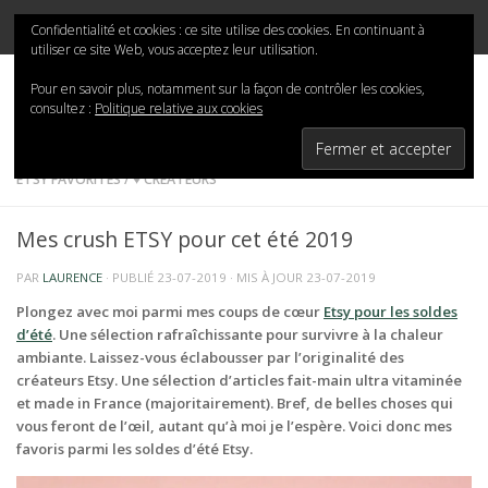
Mina-San
Skip to content
Confidentialité et cookies : ce site utilise des cookies. En continuant à
utiliser ce site Web, vous acceptez leur utilisation.
Pour en savoir plus, notamment sur la façon de contrôler les cookies,
consultez :
Politique relative aux cookies
ETSY FAVORITES
/
♥ CRÉATEURS
Mes crush ETSY pour cet été 2019
PAR
LAURENCE
· PUBLIÉ
23-07-2019
· MIS À JOUR
23-07-2019
Plongez avec moi parmi mes coups de cœur
Etsy pour les soldes
d’été
. Une sélection rafraîchissante pour survivre à la chaleur
ambiante. Laissez-vous éclabousser par l’originalité des
créateurs Etsy. Une sélection d’articles fait-main ultra vitaminée
et made in France (majoritairement). Bref, de belles choses qui
vous feront de l’œil, autant qu’à moi je l’espère. Voici donc mes
favoris parmi les soldes d’été Etsy.