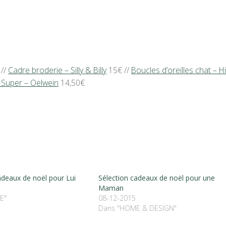
//
Cadre broderie – Silly & Billy
15€ //
Boucles d’oreilles chat – H
 Super – Oelwein
14,50€
adeaux de noël pour Lui
Sélection cadeaux de noël pour une
Maman
E"
08-12-2015
Dans "HOME & DESIGN"