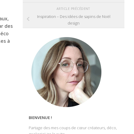
ARTICLE PRÉCÉDENT
Inspiration – Des idées de sapins de Noël
aux,
design
ar des
déco
ses à
BIENVENUE !
Partage des mes coups de cœur créateurs, déco,