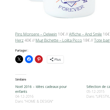
Pins Monsere – Oelwein
10€ //
Affiche – And Smile
16€ 
Herz
40€ //
Mug Bichette – Lolita Picco
18€ //
Tote bag
Partager :
Plus
Similaire
Noël 2016 – Idées cadeaux pour
Sélection de c
enfants
05-12-2015
04-12-2016
Dans "LIFESTYL
Dans "HOME & DESIGN"