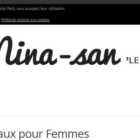
N
LIFESTYLE
GRAPHIC DESIGN
e site Web, vous acceptez leur utilisation.
:
Politique relative aux cookies
eaux pour Femmes