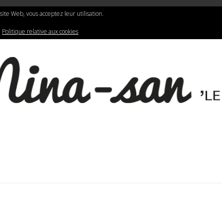
N
LIFESTYLE
GRAPHIC DESIGN
e site Web, vous acceptez leur utilisation.
:
Politique relative aux cookies