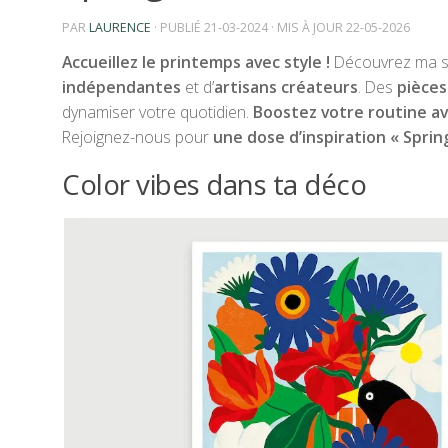
PAR
LAURENCE
· PUBLIÉ
21-03-2024
· MIS À JOUR
22-05-2026
Accueillez le printemps avec style !
Découvrez ma sé
indépendantes
et d’
artisans créateurs
. Des
pièces
dynamiser votre quotidien.
Boostez votre routine av
Rejoignez-nous pour
une dose d’inspiration « Sprin
Color vibes dans ta déco