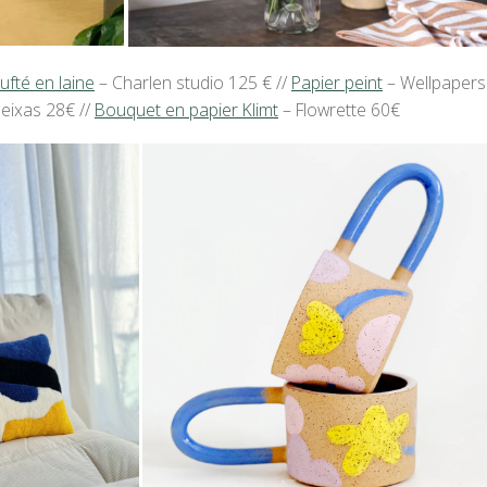
ufté en laine
– Charlen studio 125 € //
Papier peint
– Wellpapers
eixas 28€ //
Bouquet en papier Klimt
– Flowrette 60€