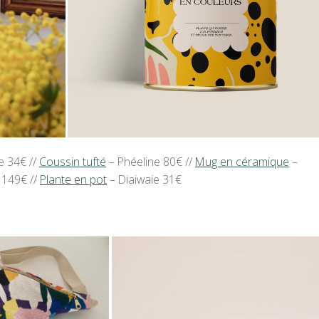
e 34€ //
Coussin tufté
– Phéeline 80€ //
Mug en céramique
–
y 149€ //
Plante en pot
– Diaiwaie 31€