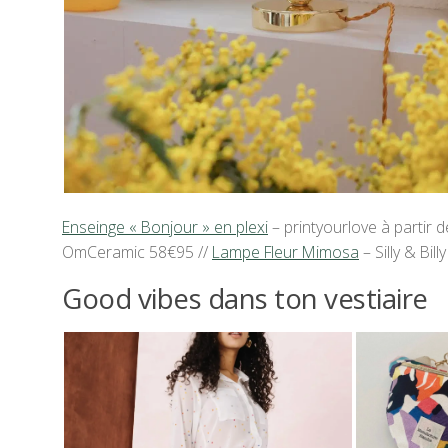
Enseinge « Bonjour » en plexi
– printyourlove à partir d
OmCeramic 58€95 //
Lampe Fleur Mimosa
– Silly & Bill
Good vibes dans ton vestiaire