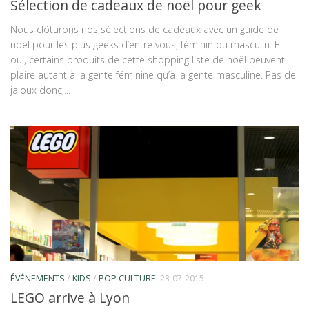
Sélection de cadeaux de noël pour geek
Nous clôturons nos sélections de cadeaux avec un guide de
noël pour les plus geeks d’entre vous, féminin ou masculin. Et
oui, certains produits de cette shopping liste de noël peuvent
plaire autant à la gente féminine qu’à la gente masculine. Pas de
jaloux donc,...
ÉVÉNEMENTS
/
KIDS
/
POP CULTURE
23-07-2015
LEGO arrive à Lyon