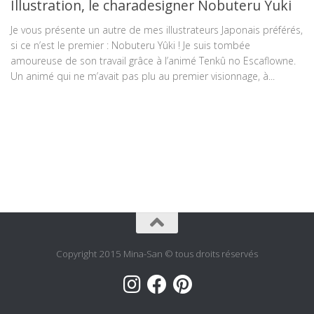
Illustration, le charadesigner Nobuteru Yuki
Je vous présente un autre de mes illustrateurs Japonais préférés,
si ce n’est le premier : Nobuteru Yûki ! Je suis tombée
amoureuse de son travail grâce à l’animé Tenkû no Escaflowne.
Un animé qui ne m’avait pas plu au premier visionnage, à...
Copyright 2015 Mina-San © tous droits réservés