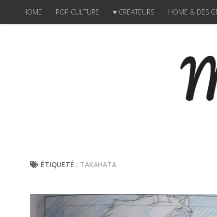
HOME
POP CULTURE
♥ CRÉATEURS
HOME & DESIG
Skip to content
ÉTIQUETÉ :
TAKAHATA