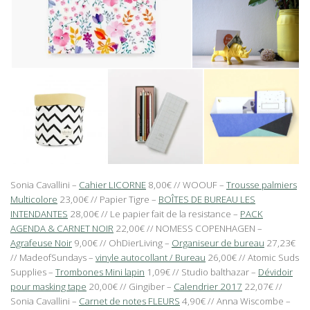
Sonia Cavallini –
Cahier LICORNE
8,00€ // WOOUF –
Trousse palmiers
Multicolore
23,00€ // Papier Tigre –
BOÎTES DE BUREAU LES
INTENDANTES
28,00€ // Le papier fait de la resistance –
PACK
AGENDA & CARNET NOIR
22,00€ // NOMESS COPENHAGEN –
Agrafeuse Noir
9,00€ // OhDierLiving –
Organiseur de bureau
27,23€
// MadeofSundays –
vinyle autocollant / Bureau
26,00€ // Atomic Suds
Supplies –
Trombones Mini lapin
1,09€ // Studio balthazar –
Dévidoir
pour masking tape
20,00€ // Gingiber –
Calendrier 2017
22,07€ //
Sonia Cavallini –
Carnet de notes FLEURS
4,90€ // Anna Wiscombe –