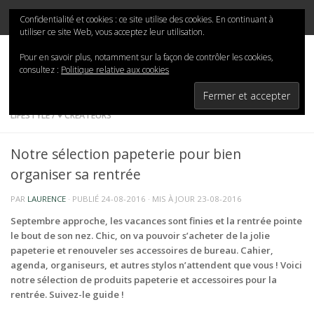
Mina-San
Skip to content
Confidentialité et cookies : ce site utilise des cookies. En continuant à
utiliser ce site Web, vous acceptez leur utilisation.
Pour en savoir plus, notamment sur la façon de contrôler les cookies,
consultez :
Politique relative aux cookies
LIFESTYLE
/
♥ CRÉATEURS
Notre sélection papeterie pour bien
organiser sa rentrée
PAR
LAURENCE
· PUBLIÉ
24-08-2016
· MIS À JOUR
23-08-2016
Septembre approche, les vacances sont finies et la rentrée pointe
le bout de son nez. Chic, on va pouvoir s’acheter de la jolie
papeterie et renouveler ses accessoires de bureau. Cahier,
agenda, organiseurs, et autres stylos n’attendent que vous ! Voici
notre sélection de produits papeterie et accessoires pour la
rentrée. Suivez-le guide !