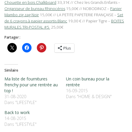
Chouette en bois Chalkboard
33,31€ // Chez les Grands Enfants –
Organiseur de bureau Rhinocéros
15,00€ // NOBODINOZ –
Panier
Mambo zig zag Noir
15,00€ // LA PETITE PAPETERIE FRANÇAISE –
Set
de 6 crayons à papier assortis Blanc
19,00 € // Papier Tigre –
BOITES
MURALES TRI-POSTAL #5
25,00€
Partager :
Plus
Similaire
Ma liste de fournitures
Un coin bureau pour la
frenchy pour une rentrée au
rentrée
top !
16-09-2015
31-08-2020
Dans "HOME & DESIGN"
Dans "LIFESTYLE"
Back to work
14-08-2015
Dans "LIFESTYLE"