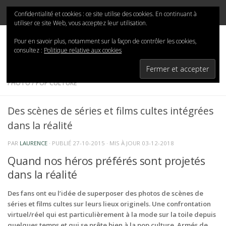
Mina-San
Skip to content
Confidentialité et cookies : ce site utilise des cookies. En continuant à
utiliser ce site Web, vous acceptez leur utilisation.
Pour en savoir plus, notamment sur la façon de contrôler les cookies,
consultez :
Politique relative aux cookies
PHOTO
/
POP CULTURE
Des scènes de séries et films cultes intégrées
dans la réalité
PAR
LAURENCE
· PUBLIÉ
27-10-2015
· MIS À JOUR
03-12-2018
Quand nos héros préférés sont projetés
dans la réalité
Des fans ont eu l’idée de superposer des photos de scènes de
séries et films cultes sur leurs lieux originels. Une confrontation
virtuel/réel qui est particulièrement à la mode sur la toile depuis
quelques temps et qui se prête bien à la pop culture. Armés de