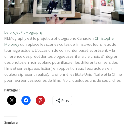
Le projet FILMography
FILMography est le projet du photographe Canadien
Christopher
Moloney
qui replace les scènes cultes de films avec leurs lieux de
tournage actuels. L’occasion de confronter passé et présent. A la
différence des précédentes blogueuses, il a fait le choix d’intégrer
des photos en noir et blanc pour illustrer les différents univers des
films et séries (passé, fiction) en opposition aux lieux actuels en
couleurs (présent, réalité). Il a sillonné les Etats-Unis, l’Italie et la Chine
pour recréer ces scènes de films ! Voici quelques uns de ses clichés.
Partager :
Plus
Similaire