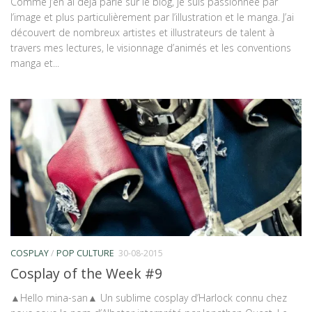
Comme j’en ai déjà parlé sur le blog, je suis passionnée par
l’image et plus particulièrement par l’illustration et le manga. J’ai
découvert de nombreux artistes et illustrateurs de talent à
travers mes lectures, le visionnage d’animés et les conventions
manga et...
COSPLAY
/
POP CULTURE
30-08-2015
Cosplay of the Week #9
▲Hello mina-san▲ Un sublime cosplay d’Harlock connu chez