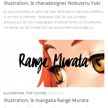
Illustration, le charadesigner Nobuteru Yuki
Je vous présente un autre de mes illustrateurs Japonais préférés,
si ce n’est le premier : Nobuteru Yûki ! Je suis tombée
amoureuse de son travail grâce à l’animé Tenkû no Escaflowne.
Un animé qui ne m’avait pas plu au premier visionnage, à...
ILLUSTRATION
/
POP CULTURE
28-02-2016
Illustration, le mangaka Range Murata