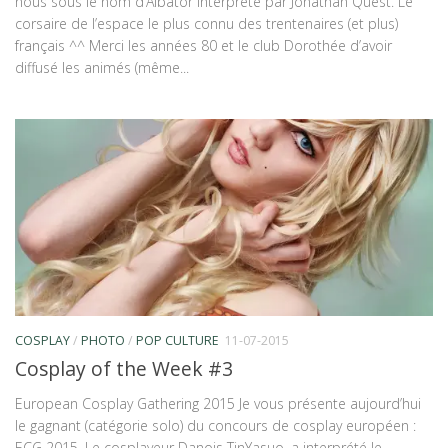
nous sous le nom d’Albator interprété par Jonathan Quest. Le
corsaire de l’espace le plus connu des trentenaires (et plus)
français ^^ Merci les années 80 et le club Dorothée d’avoir
diffusé les animés (même...
COSPLAY
/
PHOTO
/
POP CULTURE
11-07-2015
Cosplay of the Week #3
European Cosplay Gathering 2015 Je vous présente aujourd’hui
le gagnant (catégorie solo) du concours de cosplay européen :
ECG 2015. Le cosplayeur Danois TinYasuo, a interprété le