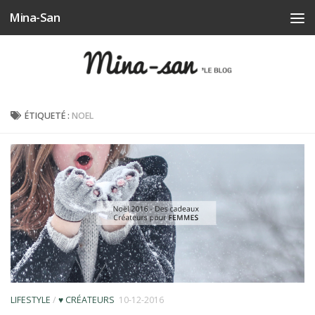
Mina-San
Skip to content
ÉTIQUETÉ :
NOEL
LIFESTYLE
/
♥ CRÉATEURS
10-12-2016