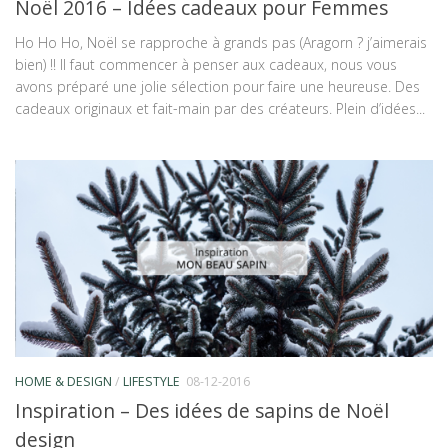
Noël 2016 – Idées cadeaux pour Femmes
Ho Ho Ho, Noël se rapproche à grands pas (Aragorn ? j’aimerais
bien) !! Il faut commencer à penser aux cadeaux, nous vous
avons préparé une jolie sélection pour faire une heureuse. Des
cadeaux originaux et fait-main par des créateurs. Plein d’idées...
HOME & DESIGN
/
LIFESTYLE
08-12-2016
Inspiration – Des idées de sapins de Noël
design