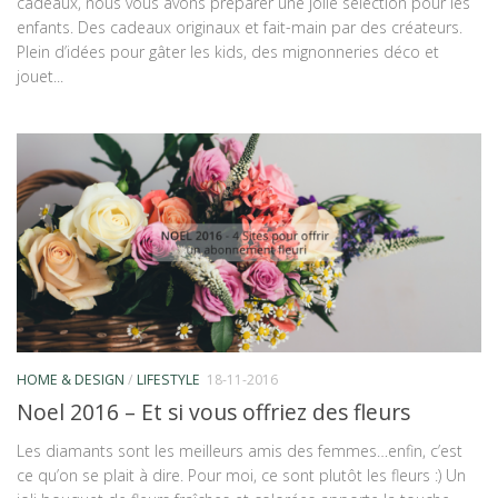
cadeaux, nous vous avons préparer une jolie sélection pour les
enfants. Des cadeaux originaux et fait-main par des créateurs.
Plein d’idées pour gâter les kids, des mignonneries déco et
jouet...
HOME & DESIGN
/
LIFESTYLE
18-11-2016
Noel 2016 – Et si vous offriez des fleurs
Les diamants sont les meilleurs amis des femmes…enfin, c’est
ce qu’on se plait à dire. Pour moi, ce sont plutôt les fleurs :) Un